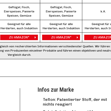
Geflügel, Fisch,
Geflügel, Fisch,
Eierspeisen, Panierte
Eierspeisen, Panierte
k.A.
Speisen, Gemüse
Speisen, Gemüse
Geeignet für alle
Geeignet für alle
Geeignet für a
Herdarten, auch Induktion
Herdarten, auch Induktion
Herdarten, auch I
ZU AMAZON*
ZU AMAZON*
ZU AMAZO
rgleich von recherchierten Informationen verschiedenster Quellen. Wir führen
ung von Produzenten einzelner Produkte und führen einen objektiven und neutr
Vergleich durch.
Infos zur Marke
Teflon: Patentierter Stoff, der mit
nichts reagiert