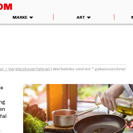
COM
MARKE
ART
st / Vergleichsverfahren
|
Werbelinks sind mit * gekennzeichnet
ne
ung
en
fal
c