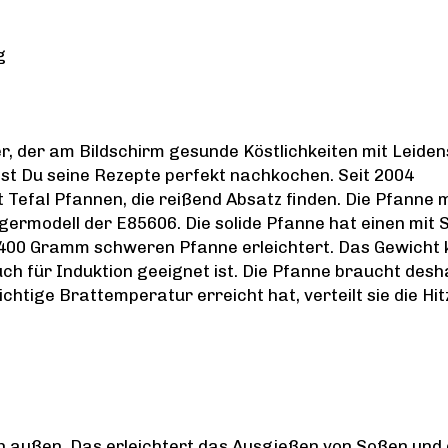
g
er, der am Bildschirm gesunde Köstlichkeiten mit Leide
nst Du seine Rezepte perfekt nachkochen. Seit 2004
efal Pfannen, die reißend Absatz finden. Die Pfanne m
ermodell der E85606. Die solide Pfanne hat einen mit S
1.400 Gramm schweren Pfanne erleichtert. Das Gewich
h für Induktion geeignet ist. Die Pfanne braucht desh
htige Brattemperatur erreicht hat, verteilt sie die Hit
ch außen. Das erleichtert das Ausgießen von Soßen und