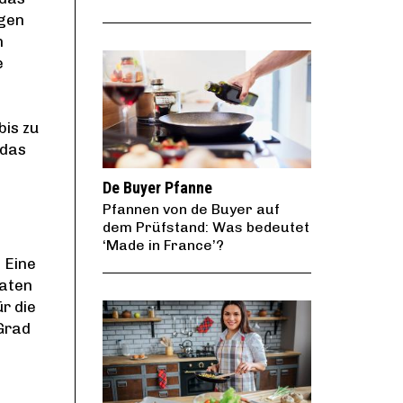
igen
n
e
bis zu
 das
De Buyer Pfanne
Pfannen von de Buyer auf
dem Prüfstand: Was bedeutet
‘Made in France’?
. Eine
raten
r die
 Grad