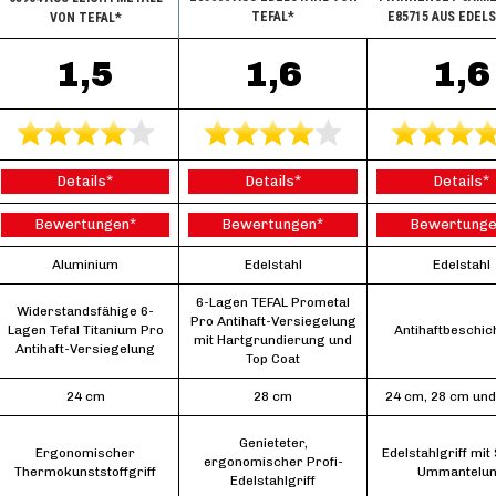
TEFAL*
E85715 AUS EDEL
VON TEFAL*
1,5
1,6
1,6
Details*
Details*
Details*
Bewertungen*
Bewertungen*
Bewertunge
Aluminium
Edelstahl
Edelstahl
6-Lagen TEFAL Prometal
Widerstandsfähige 6-
Pro Antihaft-Versiegelung
Lagen Tefal Titanium Pro
Antihaftbeschic
mit Hartgrundierung und
Antihaft-Versiegelung
Top Coat
24 cm
28 cm
24 cm, 28 cm und
Genieteter,
Ergonomischer
Edelstahlgriff mit 
ergonomischer Profi-
Thermokunststoffgriff
Ummantelu
Edelstahlgriff