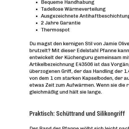
Bequeme Handhabung
Tadellose Wärmeverteilung
Ausgezeichnete Antihaftbeschichtun
2 Jahre Garantie
Thermospot
Du magst den kernigen Stil von Jamie Oliv
brutzelt? Mit dieser Edelstahl Pfanne kan
entwickelt der Küchenguru gemeinsam mit T
Artikelbezeichnung E43506 ist das Vorgäng
überzogenen Griff, der das Handling der 
von dem 1 cm starken Kapselboden, der auc
etwas Zeit zum Aufwärmen. Wenn sie die ric
gleichmäßig und hält sie lange.
Praktisch: Schüttrand und Silikongriff
Der Rand der Pfanne wölbt sich leicht na