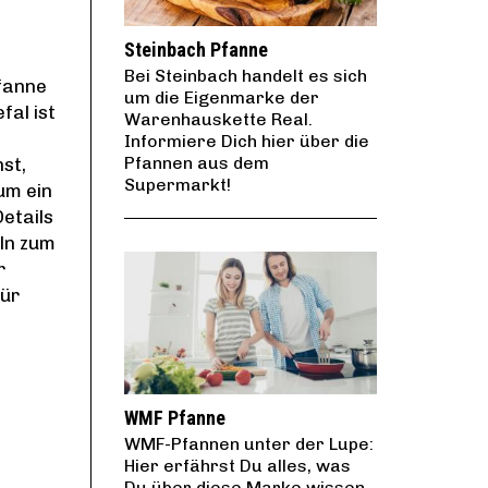
Steinbach Pfanne
Bei Steinbach handelt es sich
Pfanne
um die Eigenmarke der
fal ist
Warenhauskette Real.
e
Informiere Dich hier über die
Pfannen aus dem
st,
Supermarkt!
 um ein
Details
ln zum
r
für
WMF Pfanne
WMF-Pfannen unter der Lupe:
Hier erfährst Du alles, was
Du über diese Marke wissen