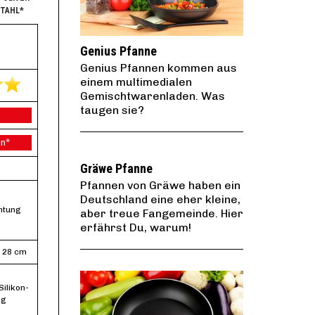
STAHL*
Genius Pfanne
Genius Pfannen kommen aus
einem multimedialen
Gemischtwarenladen. Was
taugen sie?
n*
Gräwe Pfanne
Pfannen von Gräwe haben ein
Deutschland eine eher kleine,
htung
aber treue Fangemeinde. Hier
erfährst Du, warum!
 28 cm
Silikon-
ng