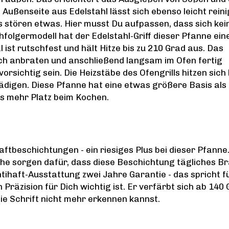
e Außenseite aus Edelstahl lässt sich ebenso leicht rein
ffs stören etwas. Hier musst Du aufpassen, dass sich kei
olgermodell hat der Edelstahl-Griff dieser Pfanne ein
 ist rutschfest und hält Hitze bis zu 210 Grad aus. Das
sch anbraten und anschließend langsam im Ofen fertig
orsichtig sein. Die Heizstäbe des Ofengrills hitzen sich 
hädigen. Diese Pfanne hat eine etwas größere Basis als
s mehr Platz beim Kochen.
t
ihaftbeschichtungen - ein riesiges Plus bei dieser Pfanne
che sorgen dafür, dass diese Beschichtung tägliches B
ntihaft-Ausstattung zwei Jahre Garantie - das spricht fü
 Präzision für Dich wichtig ist. Er verfärbt sich ab 140
die Schrift nicht mehr erkennen kannst.