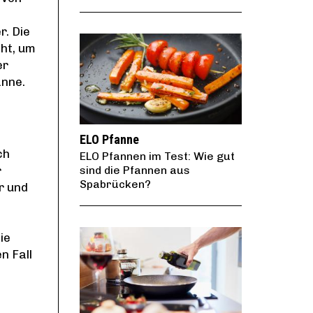
r. Die
cht, um
er
anne.
ELO Pfanne
ch
ELO Pfannen im Test: Wie gut
sind die Pfannen aus
r
Spabrücken?
r und
ie
n Fall