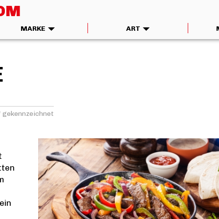
COM
MARKE
ART
E
 * gekennzeichnet
t
tten
em
ein