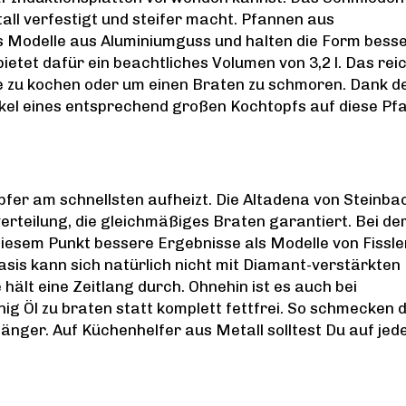
all verfestigt und steifer macht. Pfannen aus
s Modelle aus Aluminiumguss und halten die Form besse
ietet dafür ein beachtliches Volumen von 3,2 l. Das rei
lie zu kochen oder um einen Braten zu schmoren. Dank d
kel eines entsprechend großen Kochtopfs auf diese Pf
upfer am schnellsten aufheizt. Die Altadena von Steinba
erteilung, die gleichmäßiges Braten garantiert. Bei de
 diesem Punkt bessere Ergebnisse als Modelle von Fissle
basis kann sich natürlich nicht mit Diamant-verstärkten
hält eine Zeitlang durch. Ohnehin ist es auch bei
ig Öl zu braten statt komplett fettfrei. So schmecken d
änger. Auf Küchenhelfer aus Metall solltest Du auf jede