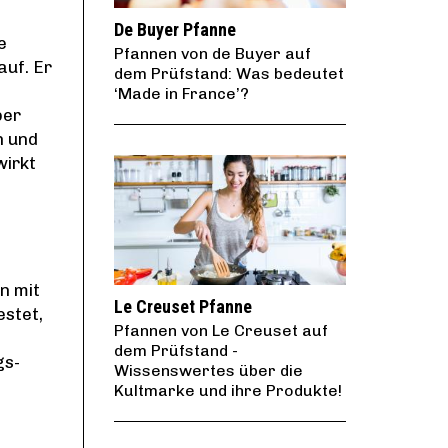
De Buyer Pfanne
e
Pfannen von de Buyer auf
auf. Er
dem Prüfstand: Was bedeutet
‘Made in France’?
ber
n und
wirkt
n mit
Le Creuset Pfanne
estet,
Pfannen von Le Creuset auf
dem Prüfstand -
gs-
Wissenswertes über die
Kultmarke und ihre Produkte!