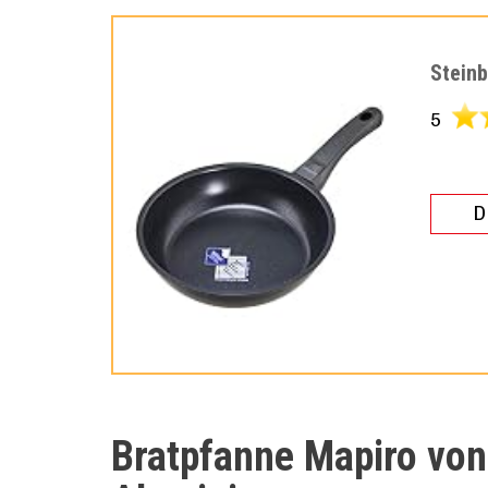
Stein
5
D
Bratpfanne Mapiro von