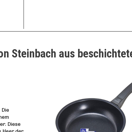
on Steinbach aus beschichte
 Die
inem
er. Diese
s Heer der