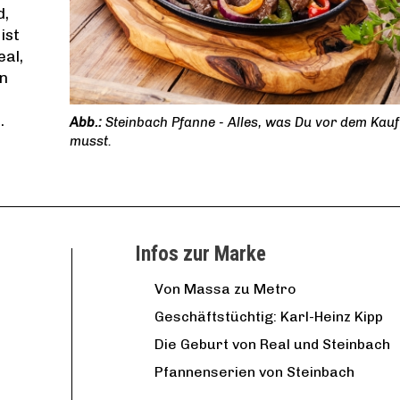
d,
ist
eal,
en
.
Steinbach Pfanne - Alles, was Du vor dem Kau
musst.
Infos zur Marke
Von Massa zu Metro
Geschäftstüchtig: Karl-Heinz Kipp
Die Geburt von Real und Steinbach
Pfannenserien von Steinbach