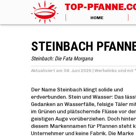
TOP-PFANNE.
HOME
STEINBACH PFANN
Steinbach: Die Fata Morgana
Aktualisiert am: 08. Juni 2026 |
Werbelinks sind mit
Der Name Steinbach klingt solide und
erdverbunden. Stein und Wasser: Das läss
Gedanken an Wasserfälle, felsige Täler mi
im Grünen und plätschernde Flüsse vor d
geistigen Auge vorüberziehen. Doch hinter
diesem Markennamen für Pfannen steht k
Unternehmer und keine Fabrik. Die Marke