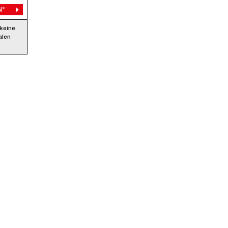
N*
 keine
alen