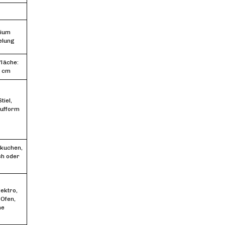
nium
elung
fläche:
5 cm
iel,
aufform
nkuchen,
ch oder
lektro,
 Ofen,
ne