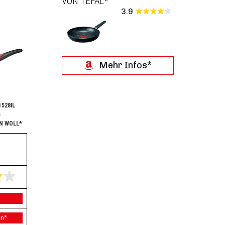
VON TEFAL*
3.9
Mehr Infos*
528IL
S
N WOLL*
n*