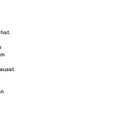
 hat.
n
m
im
reuset.
en