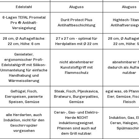
Edelstahl
Aluguss
Aluguss
6-Lagen TEFAL Prometal
Durit Protect Plus
Hightech-Tita
Pro ® Antihaft-
Antihaftbeschichtung
Antihaftversieg
Versiegelung
28 cm, Ø Auflagefläche:
27 x 27 cm - optimal für
28 cm, Ø Auflage
22 cm, Höhe: 6 cm
Herdplatten mit Ø 22 cm
22 cm, Höhe: 
Genieteter,
ergonomischer Profi-
nicht abnehmbarer
abnehmbarer St
Edelstahlgriff mit Silikon-
Kunststoffgriff mit
dadurch als Aufl
Ummantelung für einfache
Flammschutz
nutzbar
Handhabung und
Wärmeisolierung
Geflügel, Fisch,
Steak, Fisch, Pljeskavica,
egal was, ob Pfan
Eierspeisen, panierte
Bratwurs, Burgerpatties,
Eier, Gemüse, Fis
Speisen, Gemüse
Gemüse
Fleisch
Ceran-, Gas- und Elektro-
alle Herdarten, auch
Herde NICHT
Induktion, Gas, E
Induktion, nicht für den
induktionsgeeignet.
Ceran, Halogen,
Geschirrspüler
Pfannen sind auch auf
Spülmaschi
vorgesehen
dem Grill nutzbar.