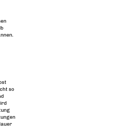
nen
lb
annen.
bst
cht so
nd
ird
htung
htungen
dauer