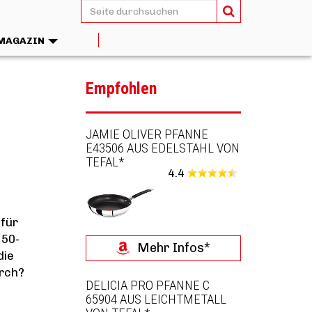
MAGAZIN
Empfohlen
JAMIE OLIVER PFANNE
E43506 AUS EDELSTAHL VON
TEFAL*
4.4
 für
 50-
Mehr Infos*
die
urch?
DELICIA PRO PFANNE C
65904 AUS LEICHTMETALL