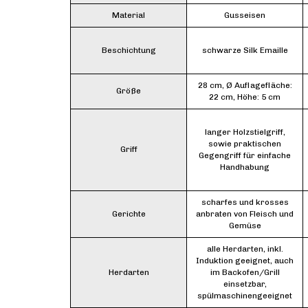
Material
Gusseisen
Beschichtung
schwarze Silk Emaille
28 cm, Ø Auflagefläche:
Größe
22 cm, Höhe: 5 cm
langer Holzstielgriff,
sowie praktischen
Griff
Gegengriff für einfache
Handhabung
scharfes und krosses
Gerichte
anbraten von Fleisch und
Gemüse
alle Herdarten, inkl.
Induktion geeignet, auch
Herdarten
im Backofen/Grill
einsetzbar,
spülmaschinengeeignet